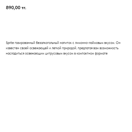
890,00
тг.
В корзину
Sprite газированный безалкогольный напиток с лимонно-лаймовым вкусом. Он
известен своей освежающей и легкой природой, предлагая вам возможность
насладиться освежающим цитрусовым вкусом в компактном формате