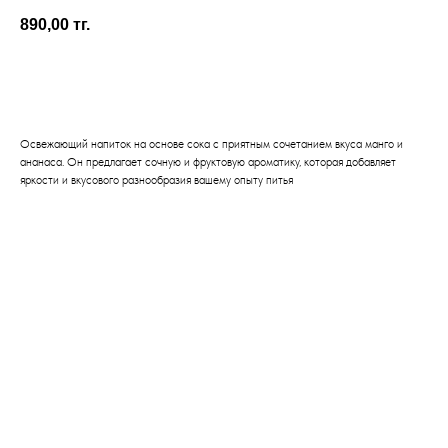
890,00
тг.
В корзину
Освежающий напиток на основе сока с приятным сочетанием вкуса манго и
ананаса. Он предлагает сочную и фруктовую ароматику, которая добавляет
яркости и вкусового разнообразия вашему опыту питья